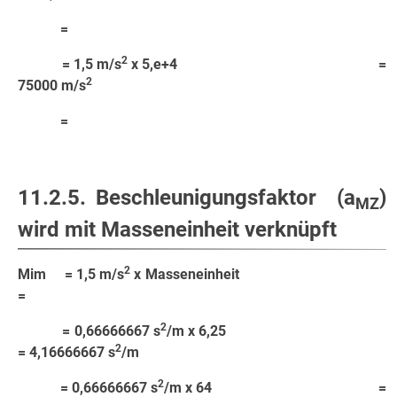
=
2
= 1,5 m/s
x 5,e+4 =
2
75000 m/s
=
11.2.5. Beschleunigungsfaktor (a
)
MZ
wird mit Masseneinheit verknüpft
2
Mim = 1,5 m/s
x Masseneinheit
=
2
= 0,66666667 s
/m x 6,25
2
= 4,16666667 s
/m
2
= 0,66666667 s
/m x 64 =