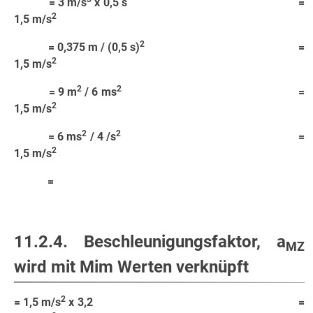
= 3 m/s
x 0,5 s =
2
1,5 m/s
2
= 0,375 m / (0,5 s)
=
2
1,5 m/s
2
2
= 9 m
/ 6 ms
=
2
1,5 m/s
2
2
= 6 ms
/ 4 /s
=
2
1,5 m/s
=
11.2.4. Beschleunigungsfaktor, a
MZ
wird mit Mim Werten verknüpft
2
= 1,5 m/s
x 3,2 =