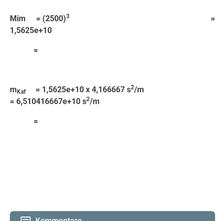
3
Mim = (2500)
=
1,5625e+10
=
2
m
= 1,5625e+10 x 4,166667 s
/m
Kaf
2
= 6,510416667e+10 s
/m
=
Kommentare