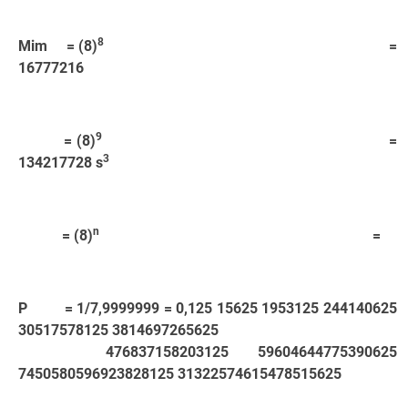
8
Mim = (8)
=
16777216
9
= (8)
=
3
134217728 s
n
= (8)
=
P = 1/7,9999999 = 0,125 15625 1953125 244140625
30517578125 3814697265625
476837158203125 59604644775390625
7450580596923828125 31322574615478515625