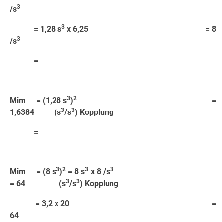
3
/s
3
= 1,28 s
x 6,25 = 8
3
/s
=
3
2
Mim = (1,28 s
)
=
3
3
1,6384 (s
/s
) Kopplung
=
3
2
3
3
Mim = (8 s
)
= 8 s
x 8 /s
3
3
= 64 (s
/s
) Kopplung
= 3,2 x 20 =
64