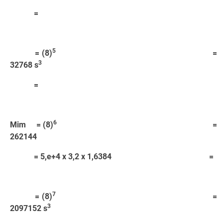
=
5
= (8)
=
3
32768 s
=
6
Mim = (8)
=
262144
= 5,e+4 x 3,2 x 1,6384 =
7
= (8)
=
3
2097152 s