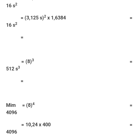
2
16 s
2
= (3,125 s)
x 1,6384 =
2
16 s
=
3
= (8)
=
3
512 s
=
4
Mim = (8)
=
4096
= 10,24 x 400 =
4096