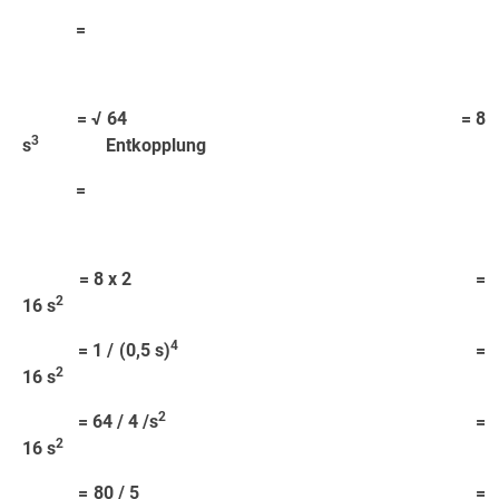
=
= √ 64 = 8
3
s
Entkopplung
=
= 8 x 2 =
2
16 s
4
= 1 / (0,5 s)
=
2
16 s
2
= 64 / 4 /s
=
2
16 s
= 80 / 5 =