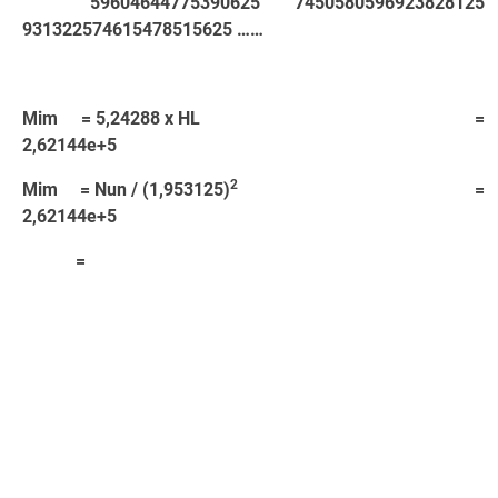
59604644775390625 7450580596923828125
931322574615478515625 ……
Mim = 5,24288 x HL =
2,62144e+5
2
Mim = Nun / (1,953125)
=
2,62144e+5
=