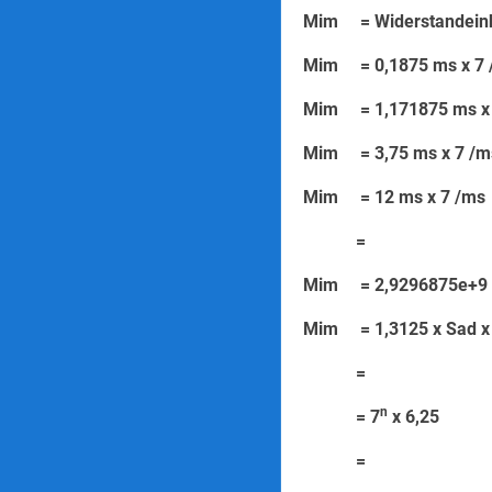
Mim = Widerst
Mim = 0,187
Mim = 1,1718
Mim = 3,75 
Mim = 12 
=
Mim = 2,929687
Mim = 1,3125 x Sad x
=
n
= 7
x 6,25
=