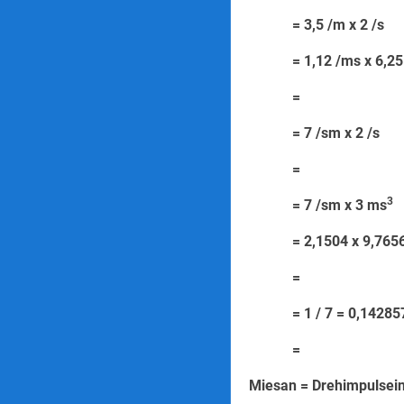
= 3,5 /m
= 1,12 /m
=
= 7 /sm 
=
3
= 7 /sm x 3 ms
= 2,1504 x 9,7656
=
= 1 / 7 = 0,142857 
=
Miesan = Drehimp