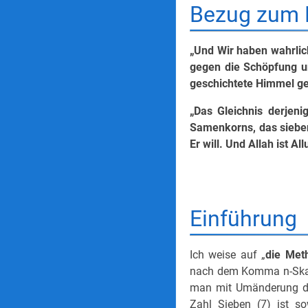
Bezug zum 
„Und Wir haben wahrlic
gegen die Schöpfung un
geschichtete Himmel ge
„Das Gleichnis derjen
Samenkorns, das sieben
Er will. Und Allah ist A
Einführung
Ich weise auf „
die Met
nach dem Komma n-Skalar
man mit Umänderung des
Zahl Sieben (7) ist so