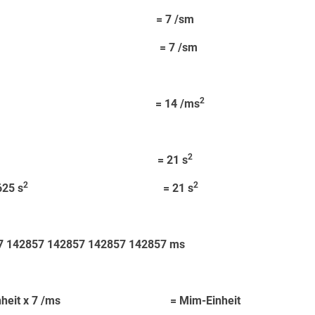
 x 2 /s = 7 /sm
s x 6,25 = 7 /sm
2
x 2 /s = 14 /ms
2
= 21 s
2
2
25 s
= 21 s
142857 142857 142857 142857 ms
ulseinheit x 7 /ms = Mim-Einheit