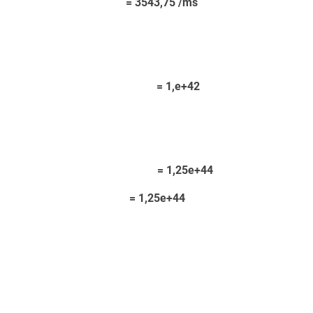
 3543,75 /ms
 1,e+42
x 1,e+42 = 1,25e+44
6,48e-11 = 1,25e+44