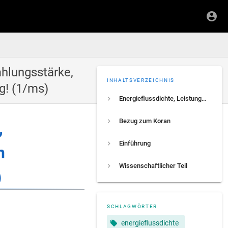
ahlungsstärke,
INHALTSVERZEICHNIS
g! (1/ms)
Energieflussdichte, Leistungsflächendichte, Bestrahlungsstärke, die Methode der sieben Wiederholungen, 7 Amperewindung! (1/ms)
Bezug zum Koran
,
Einführung
n
Wissenschaftlicher Teil
)
SCHLAGWÖRTER
energieflussdichte