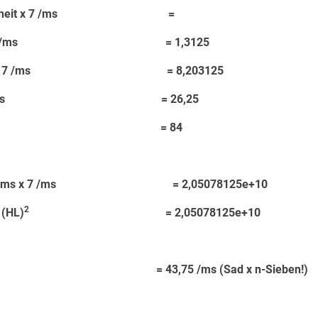
andeinheit x 7 /ms =
5 ms x 7 /ms = 1,3125
75 ms x 7 /ms = 8,203125
ms x 7 /ms = 26,25
ms x 7 /ms = 84
5e+9 ms x 7 /ms = 2,05078125e+10
2
 (HL)
= 2,05078125e+10
 = 43,75 /ms (Sad x n-Sieben!)