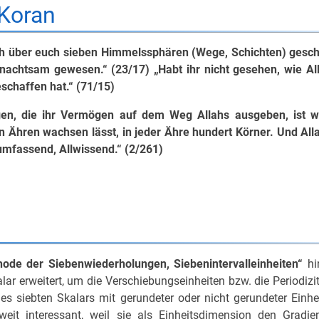
Koran
h über euch sieben Himmelssphären (Wege, Schichten) gescha
achtsam gewesen.“ (23/17) „Habt ihr nicht gesehen, wie Al
schaffen hat.“ (71/15)
igen, die ihr Vermögen auf dem Weg Allahs ausgeben, ist w
 Ähren wachsen lässt, in jeder Ähre hundert Körner. Und Alla
llumfassend, Allwissend.“ (2/261)
hode der Siebenwiederholungen, Siebenintervalleinheiten“
hin
 erweitert, um die Verschiebungseinheiten bzw. die Periodizitä
 siebten Skalars mit gerundeter oder nicht gerundeter Einhei
weit interessant, weil sie als Einheitsdimension den Gradi