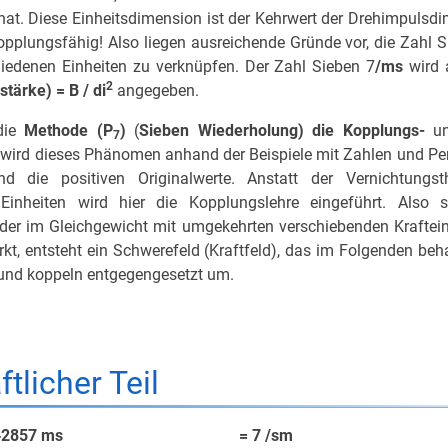
 hat. Diese Einheitsdimension ist der Kehrwert der Drehimpulsdi
pplungsfähig! Also liegen ausreichende Gründe vor, die Zahl S
iedenen Einheiten zu verknüpfen. Der Zahl Sieben 7
/ms
wird 
2
tärke) = B / di
angegeben.
ie
Methode (P
)
(
Sieben Wiederholung) die Kopplungs-
u
7
wird dieses Phänomen anhand der Beispiele mit Zahlen und Per
d die posi­ti­ven Originalwerte. Anstatt der Vernichtungs­t
nheiten wird hier die Kopplungslehre eingeführt. Also s
r im Gleich­ge­wicht mit um­ge­kehrten verschiebenden Kraftein
kt, ent­steht ein Schwe­re­feld (Kraftfeld), das im Folgenden beh
t und koppeln entgegengesetzt um.
tlicher Teil
857 142857 ms = 7 /sm