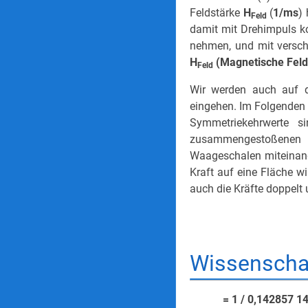
Feldstärke
H
(
1/ms
)
Feld
damit mit Drehimpuls ko
nehmen, und mit versch
H
(Magnetische Felds
Feld
Wir werden auch auf d
eingehen. Im Folgenden 
Symmetriekehrwerte sin
zusammengestoßenen Ei
Waageschalen miteinande
Kraft auf eine Fläche wir
auch die Kräfte dop­pel
Wissenschaf
= 1 / 0,142