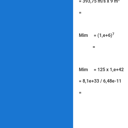
= 393,75 m/s x 9 m
=
=
7
Mim = (1,e+6)
=
=
Mim = 125 
= 8,1e+33 / 
=