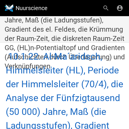
(HL), Periode der Himmelsleiter (70/4),
Nuurscience
die Analyse der Fünfzigtausend (50 000)
Jahre, Maß (die Ladungsstufen),
Gradient des el. Feldes, die Krümmung
der Raum-Zeit, die diskreten Raum-Zeit
GG, (HL)n-Potentialtopf und Gradienten
10.1.22. Al-Ma´aridsch,
(Aufschichten dürch Überlagerung) und
Verknüpfungen
Himmelsleiter (HL), Periode
der Himmelsleiter (70/4), die
Analyse der Fünfzigtausend
(50 000) Jahre, Maß (die
Ladungsstufen), Gradient