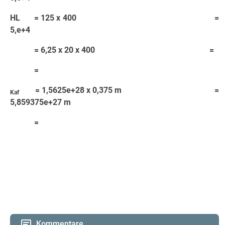
HL = 125 x 400 =
5,e+4
= 6,25 x 20 x 400 =
=
= 1,5625e+28 x 0,375 m =
Kaf
5,859375e+27 m
=
Kommentare