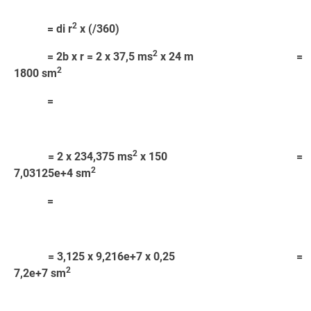
2
= di r
x (/360)
2
= 2b x r = 2 x 37,5 ms
x 24 m =
2
1800 sm
=
2
= 2 x 234,375 ms
x 150 =
2
7,03125e+4 sm
=
= 3,125 x 9,216e+7 x 0,25 =
2
7,2e+7 sm