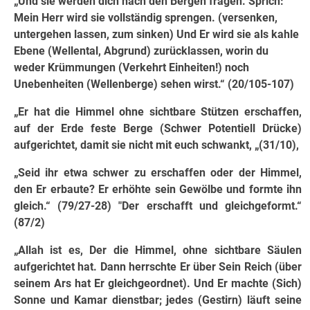
„Und sie werden dich nach den Bergen fragen. Sprich:
Mein Herr wird sie vollständig sprengen. (versenken,
untergehen lassen, zum sinken) Und Er wird sie als kahle
Ebene (Wellental, Abgrund) zurücklassen, worin du
weder Krümmungen (Verkehrt Einheiten!) noch
Unebenheiten (Wellenberge) sehen wirst.“ (20/105-107)
„Er hat die Himmel ohne sichtbare Stützen erschaffen,
auf der Erde feste Berge (Schwer Potentiell Drücke)
aufgerichtet, damit sie nicht mit euch schwankt, „(31/10),
„Seid ihr etwa schwer zu erschaffen oder der Himmel,
den Er erbaute? Er erhöhte sein Ge­wöl­be und formte ihn
gleich.“ (79/27-28) "Der erschafft und gleichgeformt.“
(87/2)
„Allah ist es, Der die Himmel, ohne sichtbare Säulen
aufgerichtet hat. Dann herrschte Er über Sein Reich (über
seinem Ars hat Er gleichgeord­net). Und Er machte (Sich)
Sonne und Kamar dienstbar; jedes (Gestirn) läuft seine