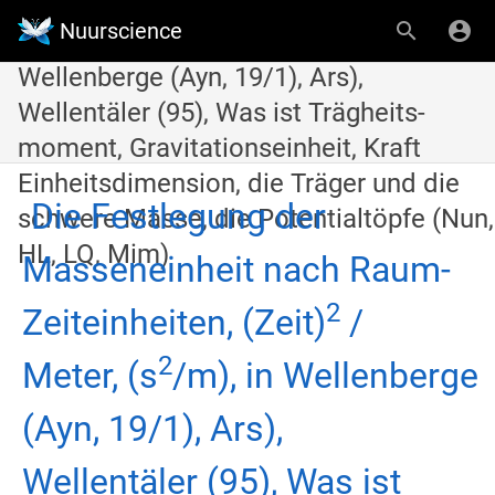
Masseneinheit nach Raum-
Nuurscience
Zeiteinheiten, (Zeit)2 / Meter, (s2/m), in
Wellenberge (Ayn, 19/1), Ars),
Wellentäler (95), Was ist Trägheits-
moment, Gravitationseinheit, Kraft
Einheitsdimension, die Träger und die
Die Festlegung der
schwere Masse, die Potentialtöpfe (Nun,
HL, LQ, Mim)
Masseneinheit nach Raum-
2
Zeiteinheiten, (Zeit)
/
2
Meter, (s
/m), in Wellenberge
(Ayn, 19/1), Ars),
Wellentäler (95), Was ist