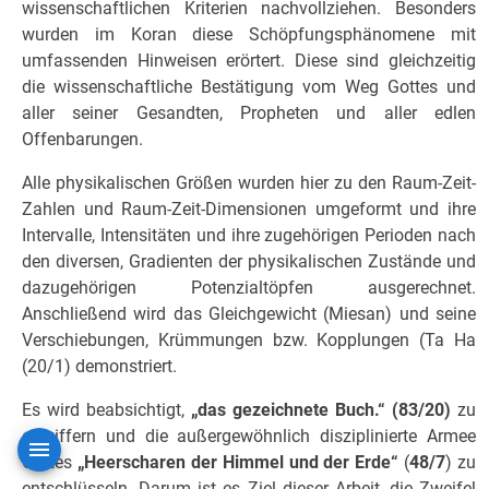
wissenschaftlichen Kriterien nachvollziehen. Besonders
wurden im Koran diese Schöpfungsphänomene mit
umfassenden Hinweisen erörtert. Diese sind gleichzeitig
die wissenschaftliche Bestätigung vom Weg Gottes und
aller seiner Gesandten, Propheten und aller edlen
Offenbarungen.
Alle physikalischen Größen wurden hier zu den Raum-Zeit-
Zahlen und Raum-Zeit-Dimensionen umgeformt und ihre
Intervalle, Intensitäten und ihre zugehörigen Perioden nach
den diversen, Gradienten der physikalischen Zustände und
dazugehörigen Potenzialtöpfen ausgerechnet.
Anschließend wird das Gleichgewicht (Miesan) und seine
Verschiebungen, Krümmungen bzw. Kopplungen (Ta Ha
(20/1) demonstriert.
Es wird be­absichtigt,
„das gezeichnete Buch.“ (83/20)
zu
entziffern und die außergewöhnlich disziplinierte Armee
Gottes
„Heerscharen der Himmel und der Erde“
(
48/7
) zu
entschlüsseln. Darum ist es Ziel dieser Arbeit, die Zweifel